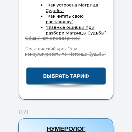
“Как устроена Матрица
Судьбы”
“Как читать свою
распаковку”
"Главные ошибки при
разборе Матрицы Судьбы”
Общий чат с поддержкой
Практический урок “Как
консультировать по Матрице Судьбы”
(02)
НУМЕРОЛОГ