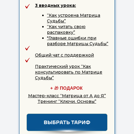
3 вводных урока:
“Как устроена Матрица
Судьбы”
“Как читать свою
распаковку”
"Главные ошибки при
разборе Матрицы Судьбы”
Общий чат с поддержкой
Практический урок “Как
консультировать по Матрице
Судьбы”
+
🎁
ПОДАРОК
Мастер-класс “Матрица от А до Я”
Тренинг “Ключи. Основы”