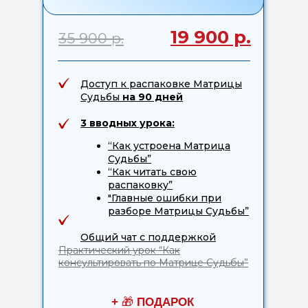
19 900 р.
35 900 р.
Доступ к распаковке Матрицы
Судьбы
на 90 дней
3 вводных урока:
“Как устроена Матрица
Судьбы”
“Как читать свою
распаковку”
"Главные ошибки при
разборе Матрицы Судьбы”
Общий чат с поддержкой
Практический урок “Как
консультировать по Матрице Судьбы”
+
🎁
ПОДАРОК