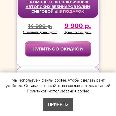
+ КОМПЛЕКТ ЭКСКЛЮЗИВНЫХ
АВТОРСКИХ ВЕБИНАРОВ ЮЛИИ
СНЕГОВОЙ
🎁
В
ПОДАРОК
9 900 р.
14 990 р.
Обычная цена курса
Цена со скидкой
ПРОГРАММЫ СЕНТЯБРЬ 2025
Мы используем файлы cookie, чтобы сделать сайт
удобнее. Оставаясь на сайте, вы соглашаетесь с нашей
Некондиция, штамп
Политикой использования cookie
Порции
ПРИНЯТЬ
Совет старейшин
Перезакладка