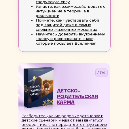
творческую силу
Узнаете, как взаимодействовать с
интуицией не в теории, а в
реальности
Поймете, как чувствовать себя
под защитой даже в самых
сложных жизненных моментах
Научитесь доверять внутреннему
голосу и распознавать знаки,
которые посылает Вселенная
/ 04
ДЕТСКО-
РОДИТЕЛЬСКАЯ
КАРМА
Разберитесь, какие родовые установки и
детские сценарии мешают вам двигаться
вперед – и как не передать этот груз своим
детям. Через Матрицу судьбы вы сможете