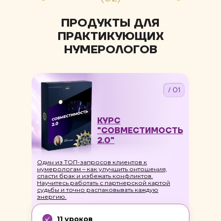
ПРОДУКТЫ ДЛЯ
ПРАКТИКУЮЩИХ
НУМЕРОЛОГОВ
/ 01
КУРС
"СОВМЕСТИМОСТЬ
2.0"
Один из ТОП-запросов клиентов к
нумерологам – как улучшить онтошения,
спасти брак и избежать конфликтов.
Научитесь работать с партнерской картой
судьбы и точно распаковывать каждую
энергию.
11 уроков