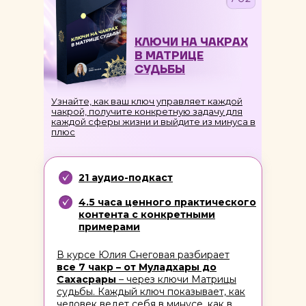
КЛЮЧИ НА ЧАКРАХ
В МАТРИЦЕ
СУДЬБЫ
Узнайте, как ваш ключ управляет каждой
чакрой, получите конкретную задачу для
каждой сферы жизни и выйдите из минуса в
плюс
21 аудио-подкаст
4.5 часа ценного практического
контента с конкретными
примерами
В курсе Юлия Снеговая разбирает
все 7 чакр – от Муладхары до
Сахасрары
– через ключи Матрицы
судьбы. Каждый ключ показывает, как
человек ведет себя в минусе, как в