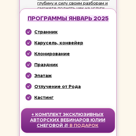
глубину и силу своим разборам и
сможете поднять чек на услуги
ПРОГРАММЫ ЯНВАРЬ 2025
Странник
Карусель, конвейер
Клонирование
Праздник
Эпатаж
Отлучение от Рода
Кастинг
+ КОМПЛЕКТ ЭКСКЛЮЗИВНЫХ
АВТОРСКИХ ВЕБИНАРОВ ЮЛИИ
СНЕГОВОЙ
🎁
В
ПОДАРОК