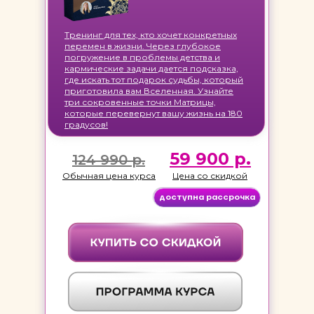
Тренинг для тех, кто хочет конкретных
перемен в жизни. Через глубокое
погружение в проблемы детства и
кармические задачи дается подсказка,
где искать тот подарок судьбы, который
приготовила вам Вселенная. Узнайте
три сокровенные точки Матрицы,
которые перевернут вашу жизнь на 180
градусов!
59 900 р.
124 990 р.
Обычная цена курса
Цена со скидкой
доступна рассрочка