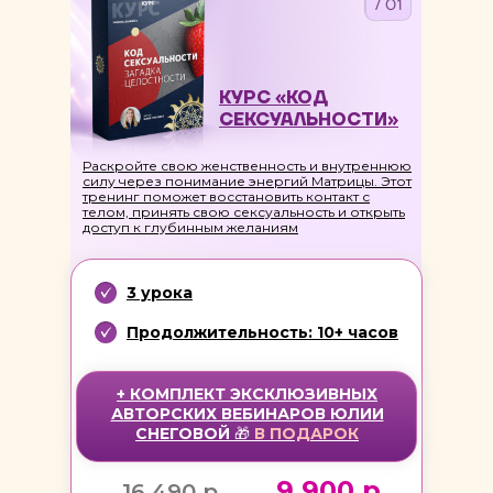
/ 01
КУРС «КОД
СЕКСУАЛЬНОСТИ»
Раскройте свою женственность и внутреннюю
силу через понимание энергий Матрицы. Этот
тренинг поможет восстановить контакт с
телом, принять свою сексуальность и открыть
доступ к глубинным желаниям
3 урока
Продолжительность: 10+ часов
+ КОМПЛЕКТ ЭКСКЛЮЗИВНЫХ
АВТОРСКИХ ВЕБИНАРОВ ЮЛИИ
СНЕГОВОЙ
🎁
В
ПОДАРОК
9 900 р.
16 490 р.