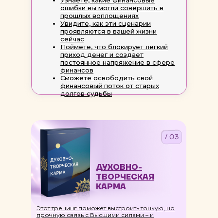
Узнаете, какие финансовые
ошибки вы могли совершить в
прошлых воплощениях
Увидите, как эти сценарии
проявляются в вашей жизни
сейчас
Поймете, что блокирует легкий
приход денег и создает
постоянное напряжение в сфере
финансов
(03)
Сможете освободить свой
финансовый поток от старых
долгов судьбы
/ 03
ДУХОВНО-
ТВОРЧЕСКАЯ
КАРМА
Этот тренинг поможет выстроить тонкую, но
прочную связь с Высшими силами – и