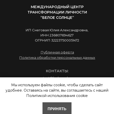
МЕЖДУНАРОДНЫЙ ЦЕНТР
ТРАНСФОРМАЦИИ ЛИЧНОСТИ
“БЕЛОЕ СОЛНЦЕ”
ИП Снеговая Юлия Александровна,
ИНН 236807694627
ОГРНИП 322237500051472
Публичная оферта
Политика обработки персональных данных
КОНТАКТЫ:
contact@beloesolnce.ru
info@beloesolnce.ru
Мы используем файлы cookie, чтобы сделать сайт
+7 (931) 106-26-61
удобнее. Оставаясь на сайте, вы соглашаетесь с нашей
+7 (958) 760-73-01
Политикой использования cookie
+7 (958) 697-60-15
ПРИНЯТЬ